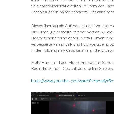
Anbietern aus vielen Bereichen der Gamebranc
Spielerentwicklertätigkeiten. In Form von Fach
Fachbesuchern näher gebracht. Hier kann man 
Dieses Jahr lag die Aufmerksamkeit vor allem
Die Firma „Epic“ stellte mit der Version 5.2. 
Hervorzuheben sind dabei „Meta Human“ eine v
verbesserte Fahrphysik und hochwertiger proze
In den folgenden Videos kann man die Ergebnis
Meta Human – Face Model Animation Demo aus
Beeindruckender Gesichtsausdruck in Spielen:
https://www.youtube.com/watch?v=pnaKyc3