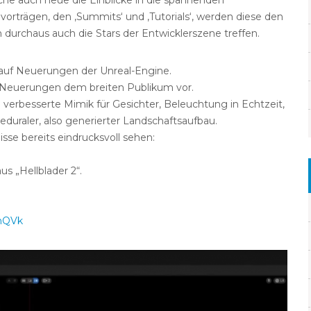
he auch neue die Einblicke in die spannenden
vorträgen, den ‚Summits‘ und ‚Tutorials‘, werden diese den
durchaus auch die Stars der Entwicklerszene treffen.
 auf Neuerungen der Unreal-Engine.
die Neuerungen dem breiten Publikum vor.
erbesserte Mimik für Gesichter, Beleuchtung in Echtzeit,
duraler, also generierter Landschaftsaufbau.
se bereits eindrucksvoll sehen:
 „Hellblader 2“.
mQVk