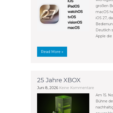
großen B
macOS hei
iOS 27, d
Bedienung,
Deutlich 
Apple die 
Read More »
25 Jahre XBOX
Juni 8, 2026
Keine Kommentare
Am 15. No
Bühne der
nachhalti