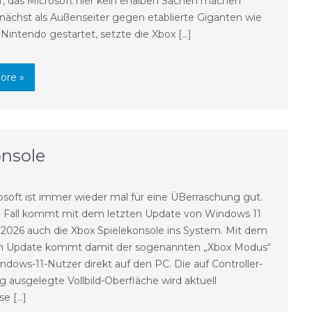
ar, das Microsoft hier kein ehalben Sachen machen
unächst als Außenseiter gegen etablierte Giganten wie
Nintendo gestartet, setzte die Xbox […]
ore »
onsole
soft ist immer wieder mal für eine ÜBerraschung gut.
 Fall kommt mit dem letzten Update von Windows 11
 2026 auch die Xbox Spielekonsole ins System. Mit dem
en Update kommt damit der sogenannten „Xbox Modus“
indows-11-Nutzer direkt auf den PC. Die auf Controller-
 ausgelegte Vollbild-Oberfläche wird aktuell
se […]