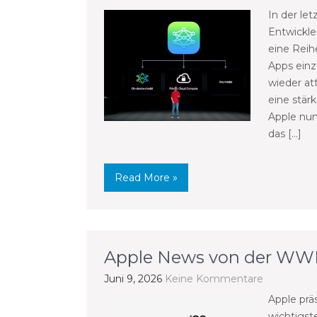
In der let
Entwickle
eine Reih
Apps einz
wieder at
eine stärk
Apple nun
das […]
Read More »
Apple News von der W
Juni 9, 2026
Keine Kommentare
Apple prä
wichtigst