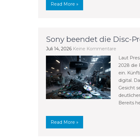
Read More »
Sony beendet die Disc-P
Juli 14, 2026
Keine Kommentare
Laut Pres
2028 die 
ein. Künf
digital. D
Gesicht s
deutliche
Bereits h
Read More »