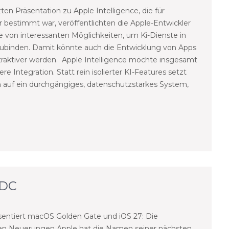
zten Präsentation zu Apple Intelligence, die für
r bestimmt war, veröffentlichten die Apple-Entwickler
e von interessanten Möglichkeiten, um Ki-Dienste in
ubinden. Damit könnte auch die Entwicklung von Apps
traktiver werden. Apple Intelligence möchte insgesamt
ere Integration. Statt rein isolierter KI-Features setzt
 auf ein durchgängiges, datenschutzstarkes System,
WDC
sentiert macOS Golden Gate und iOS 27: Die
en Neuerungen Apple hat die Namen seiner nächsten