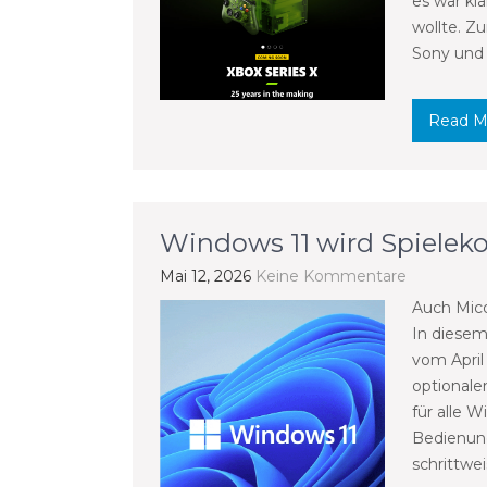
es war kl
wollte. Z
Sony und 
Read M
Windows 11 wird Spielek
Mai 12, 2026
Keine Kommentare
Auch Mico
In diesem
vom April
optional
für alle W
Bedienung
schrittwei