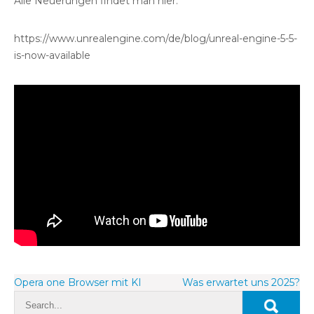
Alle Neuerungen findet man hier:
https://www.unrealengine.com/de/blog/unreal-engine-5-5-
is-now-available
Beitragsnavigation
Opera one Browser mit KI
Was erwartet uns 2025?