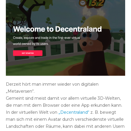
Derzeit hört man immer wieder von digitalen
„Metaversen“.
Gemeint sind meist damit vor allem virtuelle 3D-Welten,
die man mit dem Browser oder eine App erkunden kann.
In der virtuellen Welt von
„Decentraland“
z. B. bewegt
man sich mit einem Avatar durch verschiedenste virtuelle
Landschaften oder Räume, kann dabei mit anderen Usern