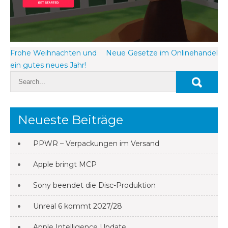
Beitragsnavigation
Frohe Weihnachten und
Neue Gesetze im Onlinehandel
ein gutes neues Jahr!
Neueste Beiträge
PPWR – Verpackungen im Versand
Apple bringt MCP
Sony beendet die Disc-Produktion
Unreal 6 kommt 2027/28
Apple Intelligence Update