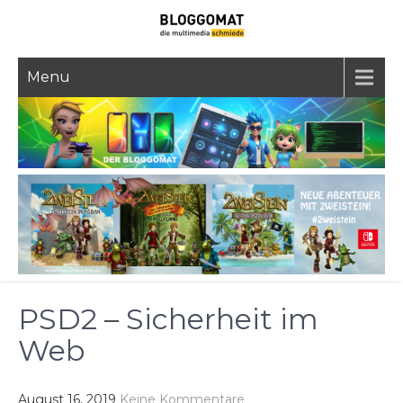
Skip
to
content
Menu
PSD2 – Sicherheit im
Web
August 16, 2019
Keine Kommentare