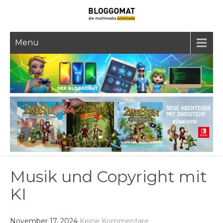
Skip
to
content
Menu
Musik und Copyright mit
KI
November 17, 2024
Keine Kommentare