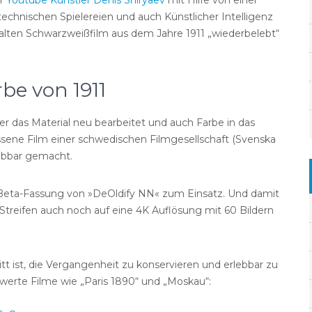
er
Youtube Künstler Denis Shiryaev
mit Hilfe von einer
echnischen Spielereien und auch Künstlicher Intelligenz
 alten Schwarzweißfilm aus dem Jahre 1911 „wiederbelebt“
be von 1911
r das Material neu bearbeitet und auch Farbe in das
ssene Film einer schwedischen Filmgesellschaft (Svenska
lebbar gemacht.
 Beta-Fassung von »DeOldify NN« zum Einsatz. Und damit
 Streifen auch noch auf eine 4K Auflösung mit 60 Bildern
tt ist, die Vergangenheit zu konservieren und erlebbar zu
rte Filme wie „Paris 1890“ und „Moskau“: