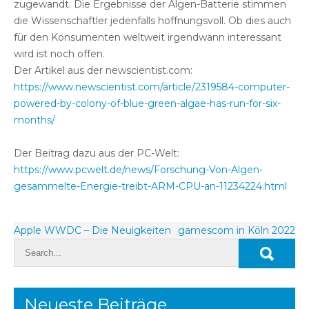
zugewandt. Die Ergebnisse der Algen-Batterie stimmen
die Wissenschaftler jedenfalls hoffnungsvoll. Ob dies auch
für den Konsumenten weltweit irgendwann interessant
wird ist noch offen.
Der Artikel aus der newscientist.com:
https://www.newscientist.com/article/2319584-computer-
powered-by-colony-of-blue-green-algae-has-run-for-six-
months/
Der Beitrag dazu aus der PC-Welt:
https://www.pcwelt.de/news/Forschung-Von-Algen-
gesammelte-Energie-treibt-ARM-CPU-an-11234224.html
Beitragsnavigation
Apple WWDC – Die Neuigkeiten
gamescom in Köln 2022
Neueste Beiträge