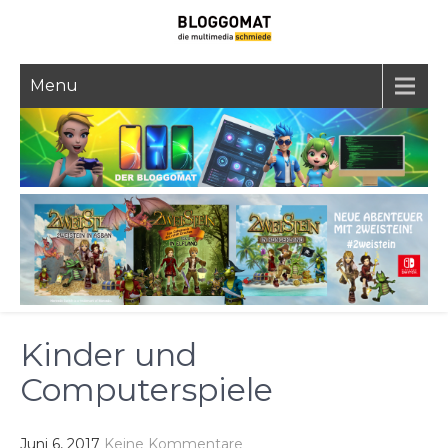
Skip
to
content
Menu
Kinder und
Computerspiele
Juni 6, 2017
Keine Kommentare